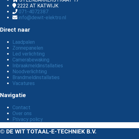
2222 AT
KATWIJK
071-4072387
info@dewit-elektro.nl
Direct naar
Laadpalen
Zonnepanelen
Led verlichting
Camerabewaking
Inbraakmeldinstallaties
Noodverlichting
Brandmeldinstallaties
Vacatures
Navigatie
Contact
Over ons
Privacy policy
© DE WIT TOTAAL-E-TECHNIEK B.V.